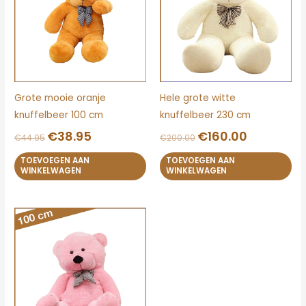
Grote mooie oranje
Hele grote witte
knuffelbeer 100 cm
knuffelbeer 230 cm
€
38.95
€
160.00
€
44.95
€
200.00
TOEVOEGEN AAN
TOEVOEGEN AAN
WINKELWAGEN
WINKELWAGEN
Oorspronkelijke
Huidige
prijs
prijs
was:
is:
€56.95.
€49.95.