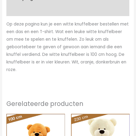
Aanvullende informatie
Op deze pagina kun je een witte knuffelbeer bestellen met
een das en een T-shirt. Wat een leuke witte knuffelbeer
om mee te spelen en te knuffelen. Zo leuk om als
geboortebeer te geven of gewoon aan iemand die een
knuffel verdiend. De witte knuffelbeer is 100 cm hoog. De
knuffelbeer is er in vier kleuren. Wit, oranje, donkerbruin en
roze.
Gerelateerde producten
Oorspronkelijke
Huidige
Oorspronkelijke
Huidige
prijs
prijs
prijs
prijs
was:
is:
was:
is:
€44.95.
€38.95.
€200.00.
€160.00.