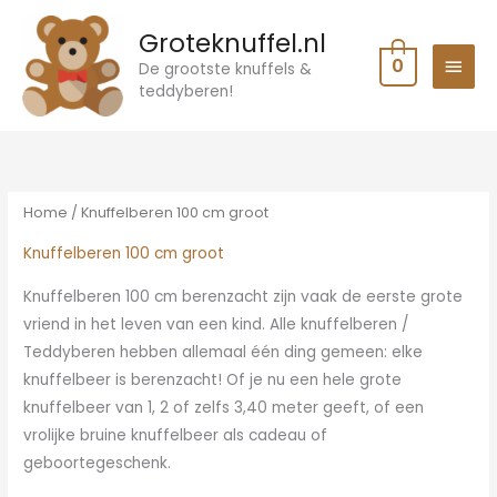
Ga
HOO
Groteknuffel.nl
naar
0
de
De grootste knuffels &
teddyberen!
inhoud
Gesorteerd
op
prijs:
laag
naar
hoog
Home
/ Knuffelberen 100 cm groot
Knuffelberen 100 cm groot
Knuffelberen 100 cm berenzacht zijn vaak de eerste grote
vriend in het leven van een kind. Alle knuffelberen /
Teddyberen hebben allemaal één ding gemeen: elke
knuffelbeer is berenzacht! Of je nu een hele grote
knuffelbeer van 1, 2 of zelfs 3,40 meter geeft, of een
vrolijke bruine knuffelbeer als cadeau of
geboortegeschenk.