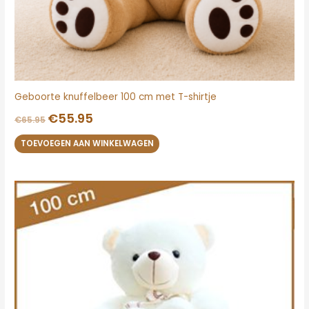
Geboorte knuffelbeer 100 cm met T-shirtje
€
55.95
€
65.95
TOEVOEGEN AAN WINKELWAGEN
Oorspronkelijke
Huidige
prijs
prijs
was:
is:
€85.95.
€64.95.