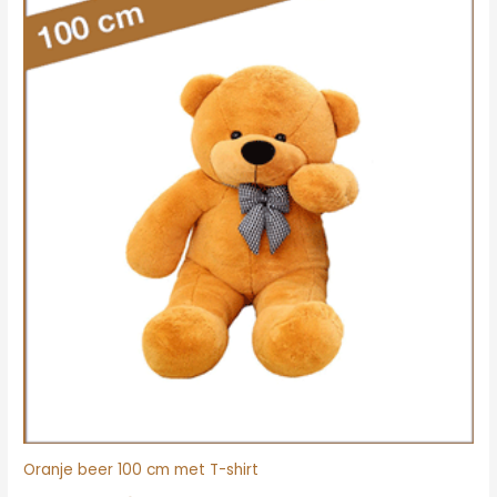
Oorspronkelijke
Huidige
prijs
prijs
was:
is:
€56.95.
€45.95.
Oranje beer 100 cm met T-shirt