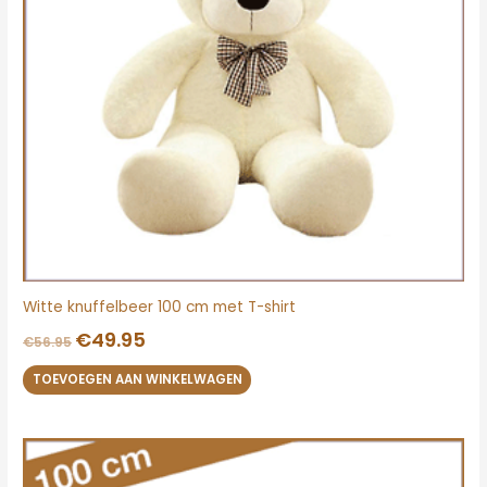
Witte knuffelbeer 100 cm met T-shirt
€
49.95
€
56.95
TOEVOEGEN AAN WINKELWAGEN
Oorspronkelijke
Huidige
prijs
prijs
was:
is: