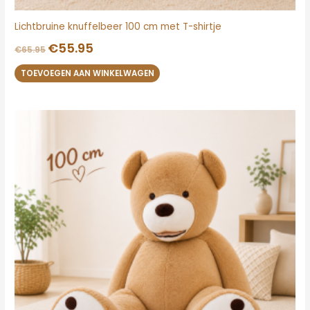
Lichtbruine knuffelbeer 100 cm met T-shirtje
€
55.95
€
65.95
TOEVOEGEN AAN WINKELWAGEN
Oorspronkelijke
Huidige
prijs
prijs
was:
is:
€65.95.
€55.95.