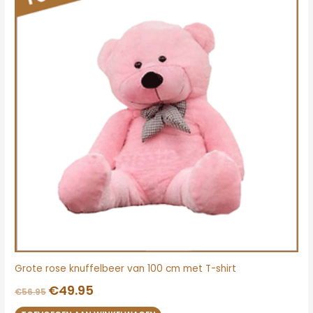
€56.95.
€49.95.
Grote rose knuffelbeer van 100 cm met T-shirt
€
49.95
€
56.95