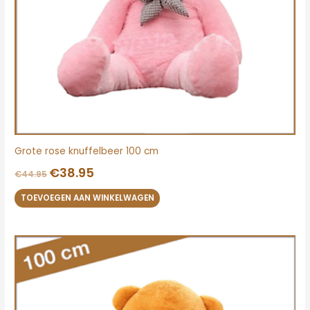
Grote rose knuffelbeer 100 cm
€
38.95
€
44.95
TOEVOEGEN AAN WINKELWAGEN
Oorspronkelijke
Huidige
prijs
prijs
was:
is:
€44.95.
€38.95.