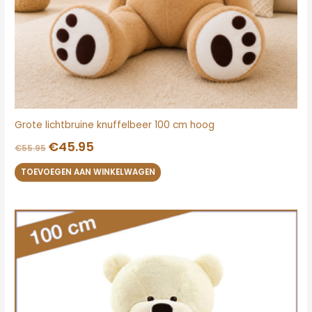
Grote lichtbruine knuffelbeer 100 cm hoog
€
45.95
€
55.95
TOEVOEGEN AAN WINKELWAGEN
Oorspronkelijke
Huidige
prijs
prijs
was:
is:
€56.95.
€49.95.