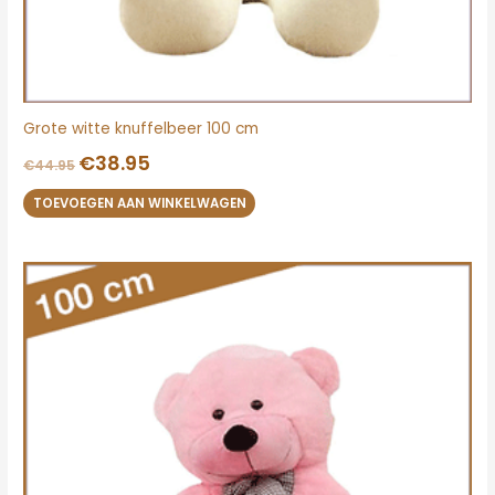
Grote witte knuffelbeer 100 cm
€
38.95
€
44.95
TOEVOEGEN AAN WINKELWAGEN
Oorspronkelijke
Huidige
prijs
prijs
was:
is:
€44.95.
€38.95.