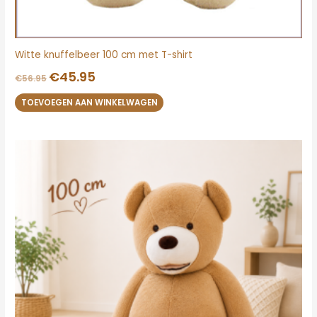
Witte knuffelbeer 100 cm met T-shirt
€
45.95
€
56.95
TOEVOEGEN AAN WINKELWAGEN
Oorspronkelijke
Huidige
prijs
prijs
was:
is:
€55.95.
€45.95.