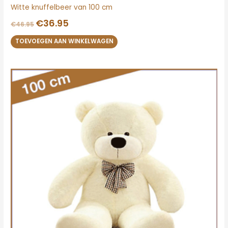
Witte knuffelbeer van 100 cm
€
36.95
€
46.95
TOEVOEGEN AAN WINKELWAGEN
Oorspronkelijke
Huidige
prijs
prijs
was:
is:
€44.95.
€38.95.