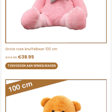
Grote rose knuffelbeer 100 cm
€
38.95
€
44.95
TOEVOEGEN AAN WINKELWAGEN
Oorspronkelijke
Huidige
prijs
prijs
was:
is:
€44.95.
€38.95.