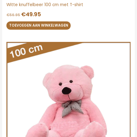
Witte knuffelbeer 100 cm met T-shirt
€
49.95
€
56.95
TOEVOEGEN AAN WINKELWAGEN
Oorspronkelijke
Huidige
prijs
prijs
was:
is:
€56.95.
€49.95.