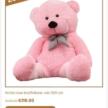
€145.00.
€116.00.
Grote rose knuffelbeer van 200 cm
€
116.00
€
145.00