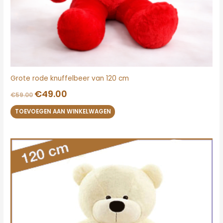
Grote rode knuffelbeer van 120 cm
€
49.00
€
59.00
TOEVOEGEN AAN WINKELWAGEN
Oorspronkelijke
Huidige
prijs
prijs
was:
is:
€59.95.
€49.95.