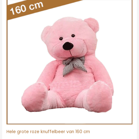
Oorspronkelijke
Huidige
prijs
prijs
was:
is:
€107.00.
€85.00.
Hele grote roze knuffelbeer van 160 cm