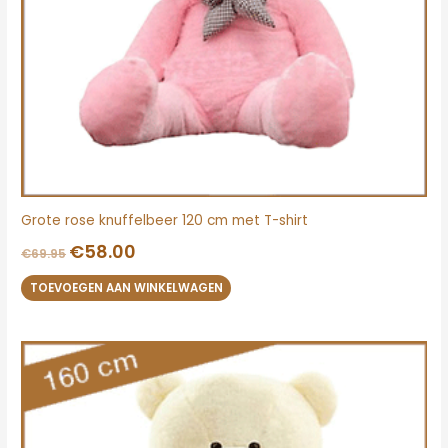
Grote rose knuffelbeer 120 cm met T-shirt
€
58.00
€
69.95
TOEVOEGEN AAN WINKELWAGEN
Oorspronkelijke
Huidige
prijs
prijs
was:
is:
€107.00.
€79.95.