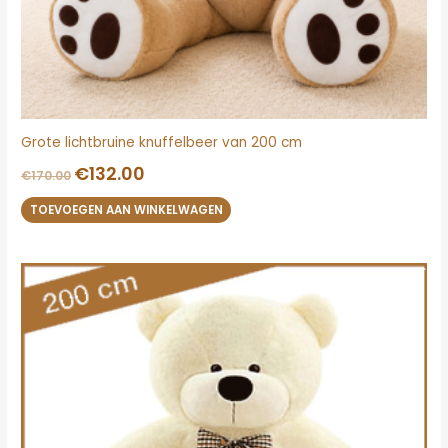
Grote lichtbruine knuffelbeer van 200 cm
€
132.00
€
170.00
TOEVOEGEN AAN WINKELWAGEN
Oorspronkelijke
Huidige
prijs
prijs
was:
is:
€160.00.
€132.00.