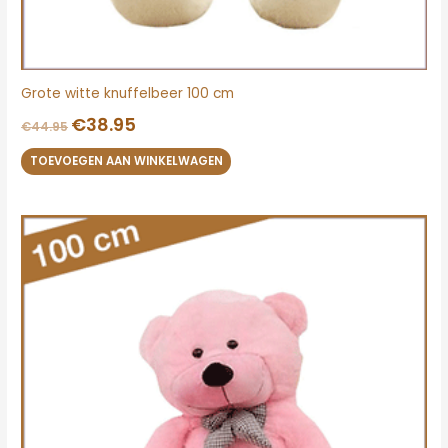
Grote witte knuffelbeer 100 cm
€
38.95
€
44.95
TOEVOEGEN AAN WINKELWAGEN
Oorspronkelijke
Huidige
prijs
prijs
was:
is:
€44.95.
€38.95.