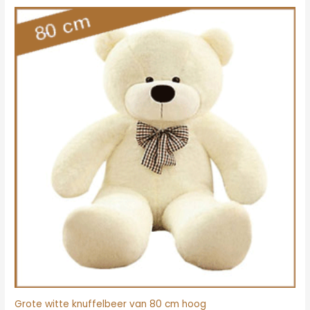
Oorspronkelijke
Huidige
prijs
prijs
was:
is:
€39.95.
€31.95.
Grote witte knuffelbeer van 80 cm hoog