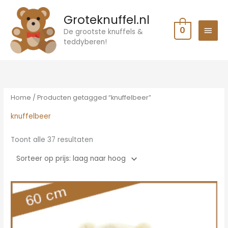
Ga
HOO
Groteknuffel.nl
naar
0
de
De grootste knuffels &
teddyberen!
inhoud
Gesorteerd
op
prijs:
laag
naar
hoog
Home
/ Producten getagged “knuffelbeer”
knuffelbeer
Toont alle 37 resultaten
Oorspronkelijke
Huidige
prijs
prijs
was:
is:
€31.95.
€25.95.