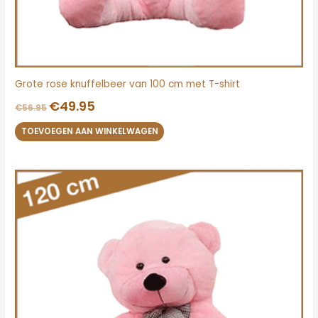
Grote rose knuffelbeer van 100 cm met T-shirt
€
49.95
€
56.95
TOEVOEGEN AAN WINKELWAGEN
Oorspronkelijke
Huidige
prijs
prijs
was:
is:
€69.95.
€58.00.