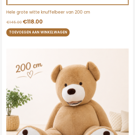
Hele grote witte knuffelbeer van 200 cm
€
118.00
€
145.00
TOEVOEGEN AAN WINKELWAGEN
Oorspronkelijke
Huidige
prijs
prijs
was:
is:
€170.00.
€132.00.