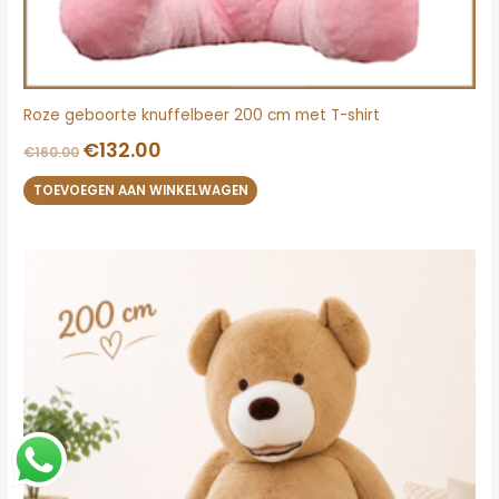
Roze geboorte knuffelbeer 200 cm met T-shirt
€
132.00
€
160.00
TOEVOEGEN AAN WINKELWAGEN
Oorspronkelijke
Huidige
prijs
prijs
was:
is:
€188.00.
€145.00.