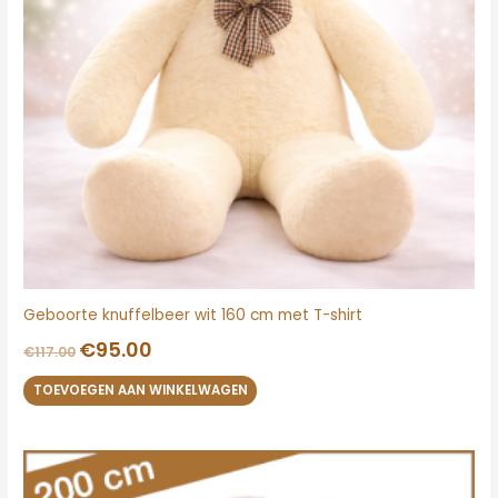
Geboorte knuffelbeer wit 160 cm met T-shirt
€
95.00
€
117.00
TOEVOEGEN AAN WINKELWAGEN
Oorspronkelijke
Huidige
prijs
prijs
was:
is: