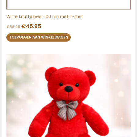
Witte knuffelbeer 100 cm met T-shirt
€
45.95
€
56.95
TOEVOEGEN AAN WINKELWAGEN
Oorspronkelijke
Huidige
prijs
prijs
was:
is:
€59.00.
€49.00.