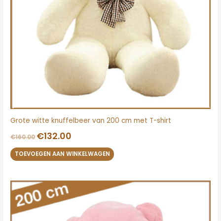
Grote witte knuffelbeer van 200 cm met T-shirt
€
132.00
€
160.00
TOEVOEGEN AAN WINKELWAGEN
Oorspronkelijke
Huidige
prijs
prijs
was:
is:
€160.00.
€132.00.