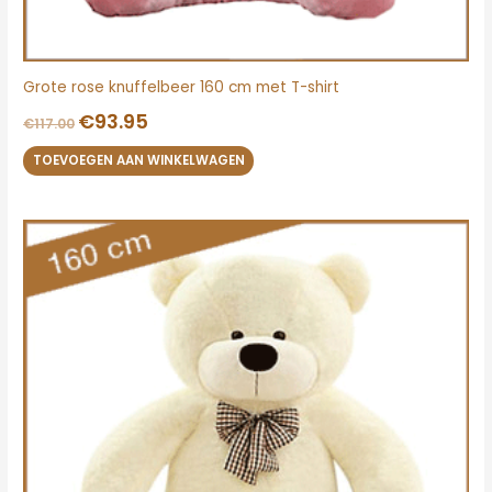
Grote rose knuffelbeer 160 cm met T-shirt
€
93.95
€
117.00
TOEVOEGEN AAN WINKELWAGEN
Oorspronkelijke
Huidige
prijs
prijs
was:
is:
€117.00.
€95.00.