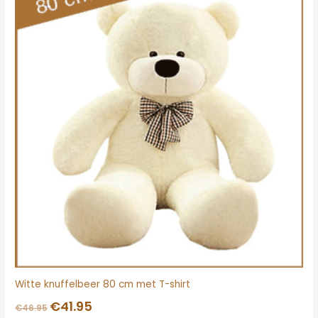
was:
is:
€46.95.
€41.95.
Witte knuffelbeer 80 cm met T-shirt
€
41.95
€
46.95