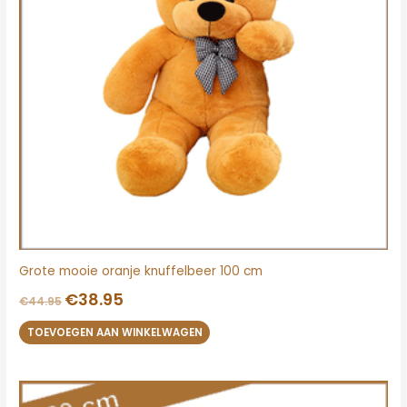
Grote mooie oranje knuffelbeer 100 cm
€
38.95
€
44.95
TOEVOEGEN AAN WINKELWAGEN
Oorspronkelijke
Huidige
prijs
prijs