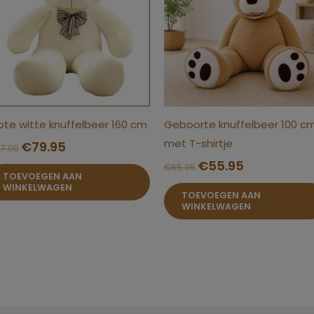
ote witte knuffelbeer 160 cm
Geboorte knuffelbeer 100 c
met T-shirtje
€
79.95
07.00
€
55.95
€
65.95
TOEVOEGEN AAN
WINKELWAGEN
TOEVOEGEN AAN
WINKELWAGEN