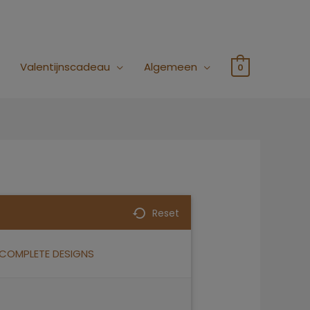
Valentijnscadeau
Algemeen
0
lijke
ge
Reset
COMPLETE DESIGNS
0.