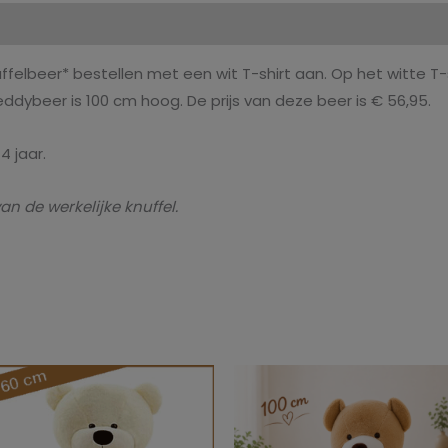
atie
felbeer* bestellen met een wit T-shirt aan. Op het witte T-s
ddybeer is 100 cm hoog. De prijs van deze beer is € 56,95.
4 jaar.
an de werkelijke knuffel.
n
Oorspronkelijke
Huidige
Oorspronkelijke
Huidige
prijs
prijs
prijs
prijs
was:
is:
was:
is:
€107.00.
€79.95.
€65.95.
€55.95.