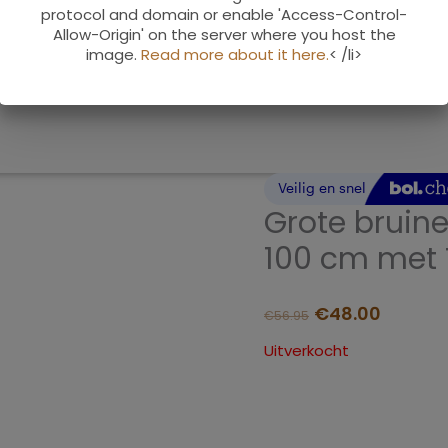
protocol and domain or enable 'Access-Control-
Allow-Origin' on the server where you host the
image.
Read more about it here.
< /li>
Grote bruine
100 cm met 
€
48.00
€
56.95
Uitverkocht