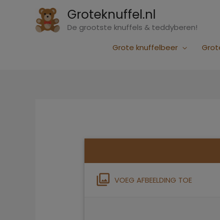
Ga
Groteknuffel.nl
naar
De grootste knuffels & teddyberen!
de
inhoud
Grote knuffelbeer
Grot
VOEG AFBEELDING TOE