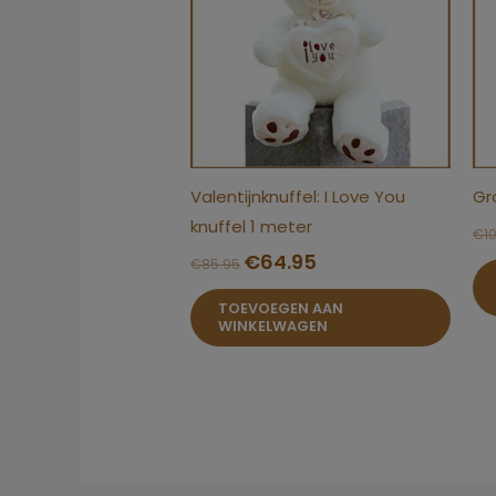
Valentijnknuffel: I Love You
Gr
knuffel 1 meter
€
1
€
64.95
€
85.95
TOEVOEGEN AAN
WINKELWAGEN