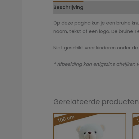
Beschrijving
Aanvullende inform
Op deze pagina kun je een bruine knuf
naam, tekst of een logo. De bruine Te
Niet geschikt voor kinderen onder de 
* Afbeelding kan enigszins afwijken v
Gerelateerde producte
Oorspronkelijke
Huidige
prijs
prijs
was:
is:
€85.95.
€64.95.