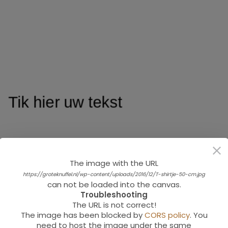
The image with the URL
https://groteknuffel.nl/wp-content/uploads/2016/12/T-shirtje-50-cm.jpg
can not be loaded into the canvas.
Troubleshooting
The URL is not correct!
The image has been blocked by
CORS policy
. You
need to host the image under the same