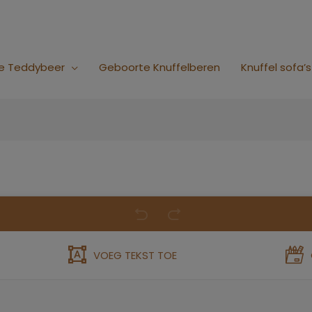
e Teddybeer
Geboorte Knuffelberen
Knuffel sofa’s
Oorspronke
Huidi
prijs
prijs
VOEG TEKST TOE
was:
is:
€56.95.
€48.0