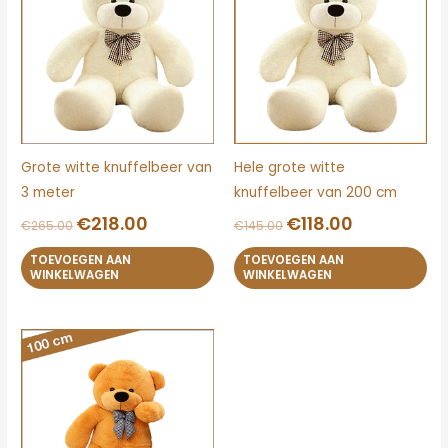
€265.00.
€218.00.
€145.00.
€118.00.
Grote witte knuffelbeer van
Hele grote witte
3 meter
knuffelbeer van 200 cm
€
218.00
€
118.00
€
265.00
€
145.00
TOEVOEGEN AAN
TOEVOEGEN AAN
WINKELWAGEN
WINKELWAGEN
Oorspronkelijke
Huidige
prijs
prijs
was:
is:
€44.95.
€38.95.