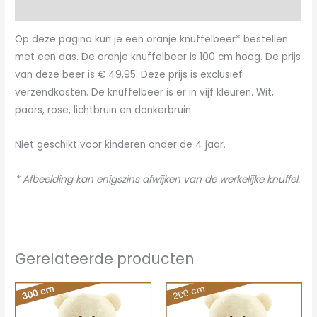
Aanvullende informatie
Op deze pagina kun je een oranje knuffelbeer* bestellen
met een das. De oranje knuffelbeer is 100 cm hoog. De prijs
van deze beer is € 49,95. Deze prijs is exclusief
verzendkosten. De knuffelbeer is er in vijf kleuren. Wit,
paars, rose, lichtbruin en donkerbruin.
Niet geschikt voor kinderen onder de 4 jaar.
* Afbeelding kan enigszins afwijken van de werkelijke knuffel.
Gerelateerde producten
Oorspronkelijke
Huidige
Oorspronkelijke
Huidige
prijs
prijs
prijs
prijs
was:
is:
was:
is: