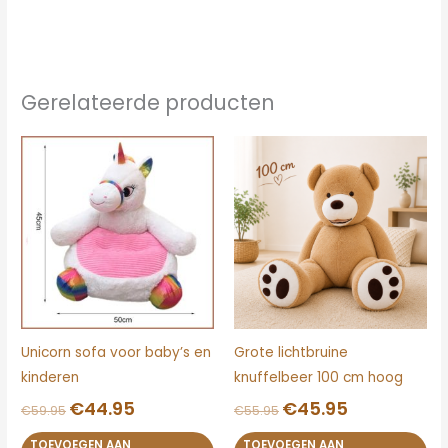
Gerelateerde producten
Oorspronkelijke
Huidige
Oorspronkelijke
Huidige
prijs
prijs
prijs
prijs
was:
is:
was:
is:
€59.95.
€44.95.
€55.95.
€45.95.
Unicorn sofa voor baby’s en
Grote lichtbruine
kinderen
knuffelbeer 100 cm hoog
€
44.95
€
45.95
€
59.95
€
55.95
TOEVOEGEN AAN
TOEVOEGEN AAN