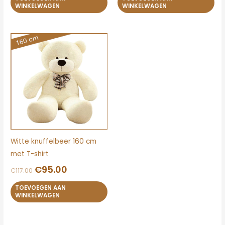
WINKELWAGEN
WINKELWAGEN
Oorspronkelijke
Huidige
prijs
prijs
was:
is:
€117.00.
€95.00.
Witte knuffelbeer 160 cm
met T-shirt
€
95.00
€
117.00
TOEVOEGEN AAN
WINKELWAGEN