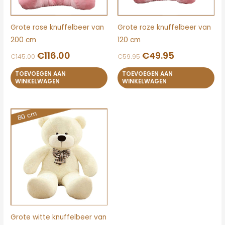
Grote rose knuffelbeer van
Grote roze knuffelbeer van
200 cm
120 cm
€
116.00
€
49.95
€
145.00
€
59.95
TOEVOEGEN AAN
TOEVOEGEN AAN
WINKELWAGEN
WINKELWAGEN
Oorspronkelijke
Huidige
prijs
prijs
was:
is:
€39.95.
€31.95.
Grote witte knuffelbeer van