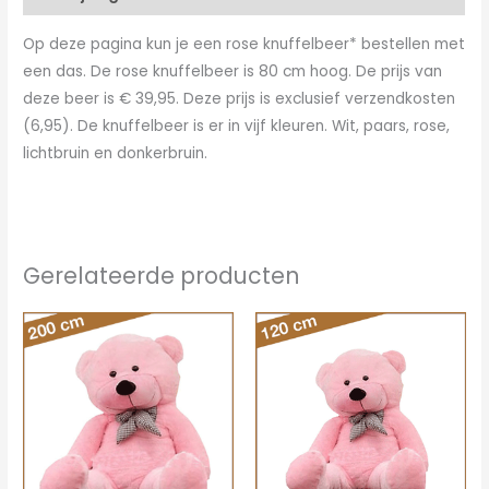
Op deze pagina kun je een rose knuffelbeer* bestellen met
een das. De rose knuffelbeer is 80 cm hoog. De prijs van
deze beer is € 39,95. Deze prijs is exclusief verzendkosten
(6,95). De knuffelbeer is er in vijf kleuren. Wit, paars, rose,
lichtbruin en donkerbruin.
Gerelateerde producten
Oorspronkelijke
Huidige
Oorspronkelijke
Huidige
prijs
prijs
prijs
prijs
was:
is:
was:
is:
€145.00.
€116.00.
€59.95.
€49.95.