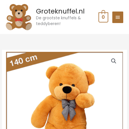
Ga
HOO
Groteknuffel.nl
naar
0
de
De grootste knuffels &
teddyberen!
inhoud
Oorspronkelijke
Huidige
prijs
prijs
was:
is:
€79.95.
€65.95.