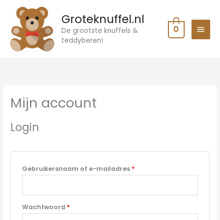
Ga
HOO
Groteknuffel.nl
naar
0
de
De grootste knuffels &
teddyberen!
inhoud
Vereist
Vereist
Vereist
Vereist
Mijn account
Login
Gebruikersnaam of e-mailadres
*
Wachtwoord
*