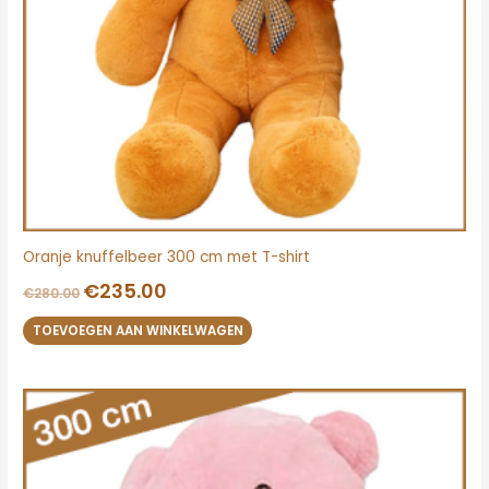
Oranje knuffelbeer 300 cm met T-shirt
€
235.00
€
280.00
TOEVOEGEN AAN WINKELWAGEN
Oorspronkelijke
Huidige
prijs
prijs
was:
is:
€280.00.
€245.00.