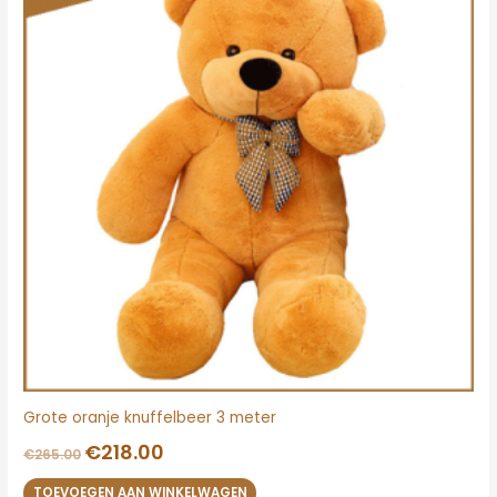
€265.00.
€218.00.
Grote oranje knuffelbeer 3 meter
€
218.00
€
265.00
TOEVOEGEN AAN WINKELWAGEN