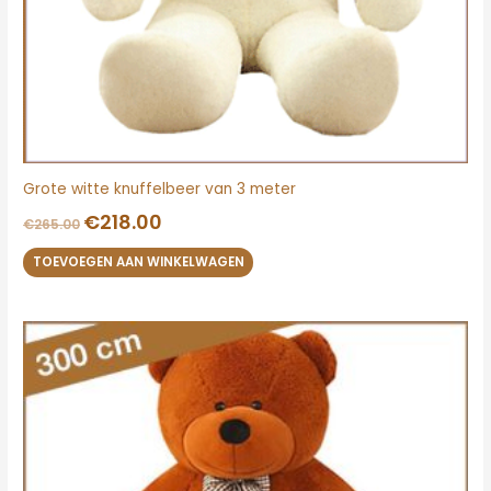
Grote witte knuffelbeer van 3 meter
€
218.00
€
265.00
TOEVOEGEN AAN WINKELWAGEN
Oorspronkelijke
Huidige
prijs
prijs
was:
is:
€265.00.
€218.00.