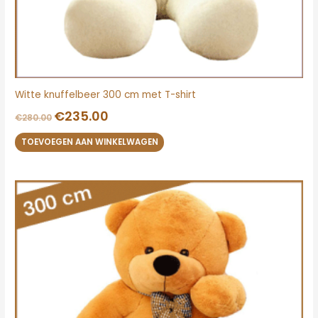
Witte knuffelbeer 300 cm met T-shirt
€
235.00
€
280.00
TOEVOEGEN AAN WINKELWAGEN
Oorspronkelijke
Huidige
prijs
prijs
was:
is:
€280.00.
€235.00.