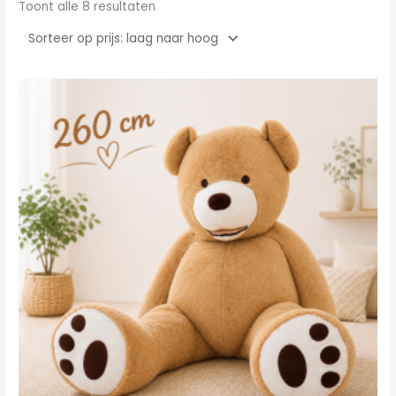
Toont alle 8 resultaten
Oorspronkelijke
Huidige
prijs
prijs
was:
is:
€260.00.
€208.00.