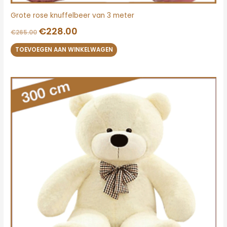
Grote rose knuffelbeer van 3 meter
€
228.00
€
265.00
TOEVOEGEN AAN WINKELWAGEN
Oorspronkelijke
Huidige
prijs
prijs
was:
is:
€280.00.
€235.00.