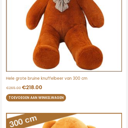
Hele grote bruine knuffelbeer van 300 cm
€
218.00
€
265.00
TOEVOEGEN AAN WINKELWAGEN
Oorspronkelijke
Huidige
prijs
prijs
was:
is: