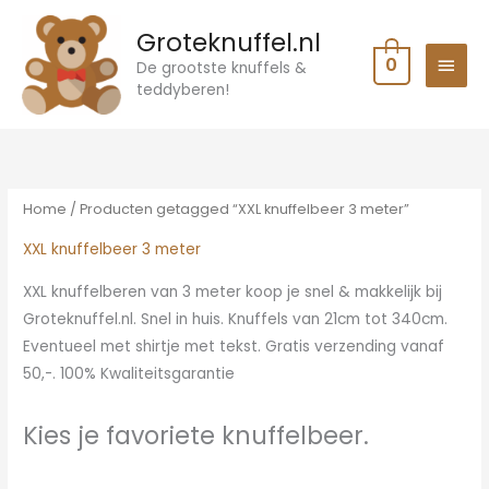
Ga
HOO
Groteknuffel.nl
naar
0
de
De grootste knuffels &
teddyberen!
inhoud
Gesorteerd
op
prijs:
laag
naar
hoog
Home
/ Producten getagged “XXL knuffelbeer 3 meter”
XXL knuffelbeer 3 meter
XXL knuffelberen van 3 meter koop je snel & makkelijk bij
Groteknuffel.nl. Snel in huis. Knuffels van 21cm tot 340cm.
Eventueel met shirtje met tekst. Gratis verzending vanaf
50,-. 100% Kwaliteitsgarantie
Kies je favoriete knuffelbeer.