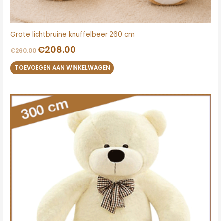
Grote lichtbruine knuffelbeer 260 cm
€
208.00
€
260.00
TOEVOEGEN AAN WINKELWAGEN
Oorspronkelijke
Huidige
prijs
prijs
was:
is:
€265.00.
€218.00.