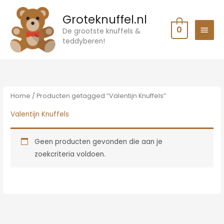
Ga
HOO
Groteknuffel.nl
naar
0
de
De grootste knuffels &
teddyberen!
inhoud
Home
/ Producten getagged “Valentijn Knuffels”
Valentijn Knuffels
Geen producten gevonden die aan je
zoekcriteria voldoen.