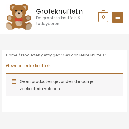
Ga
HOO
Groteknuffel.nl
naar
0
de
De grootste knuffels &
teddyberen!
inhoud
Home
/ Producten getagged “Gewoon leuke knuffels”
Gewoon leuke knuffels
Geen producten gevonden die aan je
zoekcriteria voldoen.